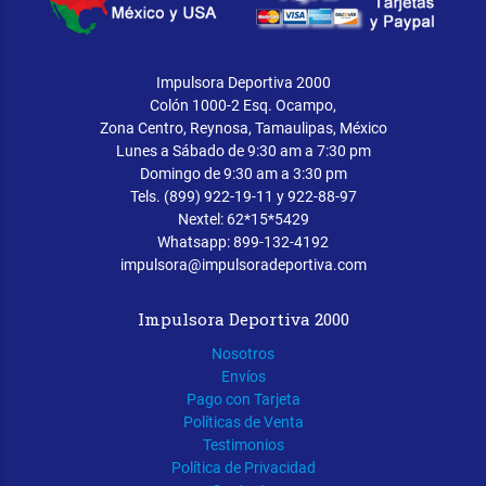
Impulsora Deportiva 2000
Colón 1000-2 Esq. Ocampo,
Zona Centro, Reynosa, Tamaulipas, México
Lunes a Sábado de 9:30 am a 7:30 pm
Domingo de 9:30 am a 3:30 pm
Tels. (899) 922-19-11 y 922-88-97
Nextel: 62*15*5429
Whatsapp: 899-132-4192
impulsora@impulsoradeportiva.com
Impulsora Deportiva 2000
Nosotros
Envíos
Pago con Tarjeta
Políticas de Venta
Testimonios
Política de Privacidad