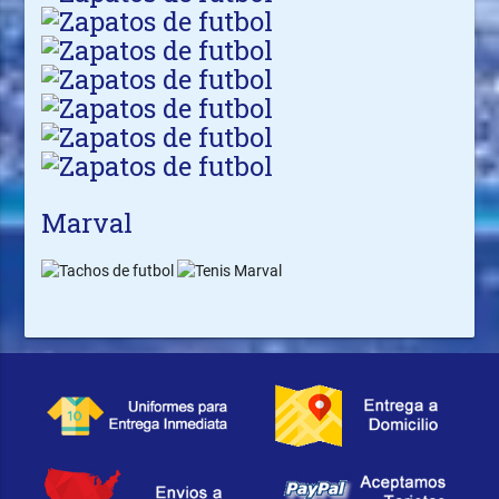
Marval