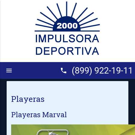
(899) 922-19-11
menu
phone
Playeras
Playeras Marval