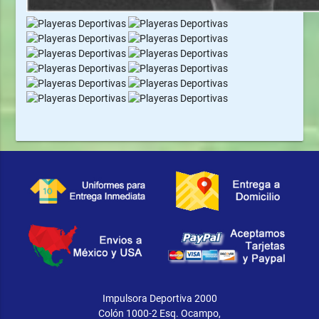
Impulsora Deportiva 2000
Colón 1000-2 Esq. Ocampo,